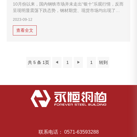
10月份以来，国内钢铁市场并未走出“银十”乐观行情，反而
呈现明显震荡下跌态势，钢材期货、现货市场均出现了较
大幅度下跌，据监测数据显示，截至10月29日，螺纹钢期
2023-09-12
货收盘价4646元/吨，较9月末下跌1060元/吨，跌幅
18.6%；热轧卷板期货收盘价5003元/吨，
查看全文
共 5 条 1页
1
转到
联系电话： 0571-63593288