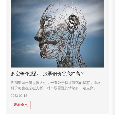
多空争夺激烈，淡季钢价谷底冲高？
近期期螺走势提振人心，一直处于持红震荡的状态，原材
料价格也在坚挺支撑，对市场看涨的情绪有一定支撑。同
时多省市密集启动重污染天气的应急响应，钢厂多有减停
2023-09-12
产动作，近期房地产回暖的情绪也蔓延至钢厂，情绪面的
大力支撑钢价能否在淡季涨势大起呢？
查看全文