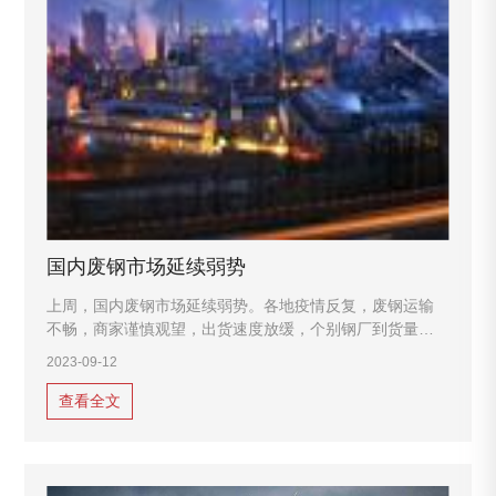
国内废钢市场延续弱势
上周，国内废钢市场延续弱势。各地疫情反复，废钢运输
不畅，商家谨慎观望，出货速度放缓，个别钢厂到货量骤
降，依据库存及消耗情况窄幅上调废钢采购价格。重点钢
2023-09-12
企废钢平均采购价格与前一周相比，重型废钢价格下调101
元/吨，
查看全文